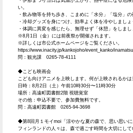
・伊那まつり当日は気温が上がり、熱中症になる危険
い。
・飲み物等を持ち歩き、こまめに「水分」「塩分」の
・冷却グッズを身につけ、効率よく体を冷やしましょ
・体調に異変を感じたら、無理せず「休憩」をしまし
※8月1日（金）には前夜祭が開催されます。
※詳しくは市公式ホームページをご覧ください。
https://www.inacity.jp/kankojoho/event_kanko/inamatsu
問：観光課 0265-78-4111
◆こども映画会
こども向けアニメを上映します。何が上映されるかは
日時：8月2日（土）午前10時30分〜11時30分
場所：高遠町図書館2階 視聴覚室
その他：申込不要で、参加費無料です。
問：高遠町図書館 0265-94-3698
◆第8回月１モイmoi「涼やかな夏の森で、思い思い
フィンランドの人々は、森で過ごす時間を大切にして