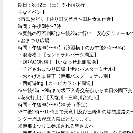
期日：8月2日（土）※小雨決行
主なイベント
○市民おどり【通り町交差点〜田村食堂付近】
時間：午後5時〜7時
※実施の可否判断は午後2時に行い、安心安全メール
○おまつり広場
時間：午後3時〜9時（浪漫横丁のみ午後2時〜9時）
・浪漫横丁【セントラルパーク周辺】
・DRAGON横丁【いなっせ北側広場】
・子どもおまつり広場【伊那バスターミナル】
・おかげさま横丁【伊那バスターミナル南】
・西町遊ing【カーピカランド周辺】
※午後4時〜9時まで坂下入舟交差点から春日公園下
○花火打上げ【天竜川・三峰川合流点】
時間：午後8時〜8時30分（予定）
※午後2時〜10時まで天竜川及び三峰川の堤防道路
ンター周辺が立入禁止となります。
※伊那まつりに参加される皆さまへ