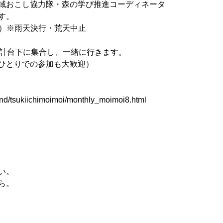
域おこし協力隊・森の学び推進コーディネータ
す。
由）※雨天決行・荒天中止
時計台下に集合し、一緒に行きます。
ひとりでの参加も大歓迎）
land/tsukiichimoimoi/monthly_moimoi8.html
い。
ら。