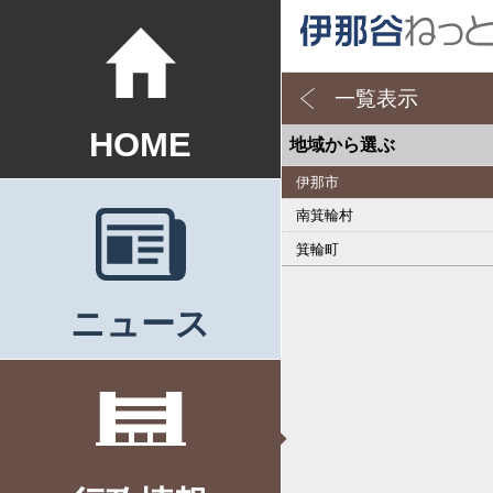
一覧表示
HOME
地域から選ぶ
伊那市
南箕輪村
箕輪町
ニュース