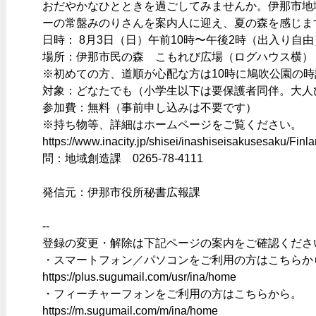
おだやかなひとときを過ごしてみませんか。伊那市地
ーの常盤みのりさんを案内人に迎え、夏の森を感じま
日時： 8月3日（日）午前10時〜午後2時（出入り自
場所：伊那市民の森 こもれび広場（ログハウス横）
※初めての方、道順が心配な方は10時に鳩吹公園の
対象：どなたでも（小学生以下は要保護者同伴。大人
参加費：無料（事前申し込みは不要です）
※持ち物等、詳細はホームページをご覧ください。
https://www.inacity.jp/shisei/inashiseisakusesaku/Fin
問：地域創造課 0265-78-4111
発信元：伊那市役所秘書広報課
--
登録の変更・解除は下記ページの案内をご確認くださ
・スマートフォン／パソコンをご利用の方はこちらか
https://plus.sugumail.com/usr/ina/home
・フィーチャーフォンをご利用の方はこちらから。
https://m.sugumail.com/m/ina/home