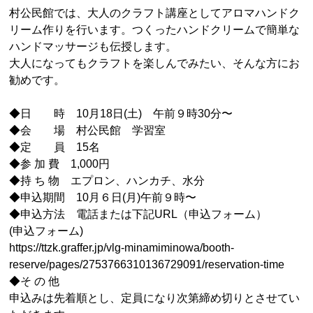
村公民館では、大人のクラフト講座としてアロマハンドク
リーム作りを行います。つくったハンドクリームで簡単な
ハンドマッサージも伝授します。
大人になってもクラフトを楽しんでみたい、そんな方にお
勧めです。
◆日 時 10月18日(土) 午前９時30分〜
◆会 場 村公民館 学習室
◆定 員 15名
◆参 加 費 1,000円
◆持 ち 物 エプロン、ハンカチ、水分
◆申込期間 10月６日(月)午前９時〜
◆申込方法 電話または下記URL（申込フォーム）
(申込フォーム)
https://ttzk.graffer.jp/vlg-minamiminowa/booth-
reserve/pages/2753766310136729091/reservation-time
◆そ の 他
申込みは先着順とし、定員になり次第締め切りとさせてい