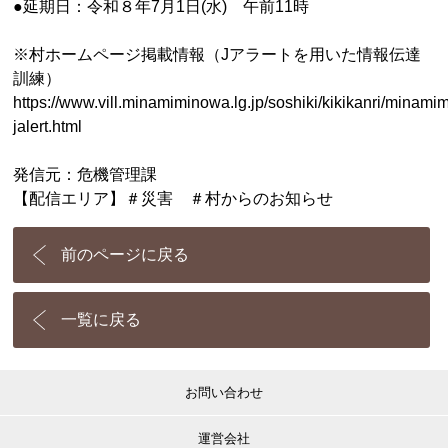
●延期日：令和８年7月1日(水) 午前11時
※村ホームページ掲載情報（Jアラートを用いた情報伝達
訓練）
https://www.vill.minamiminowa.lg.jp/soshiki/kikikanri/minami
jalert.html
発信元：危機管理課
【配信エリア】＃災害 ＃村からのお知らせ
前のページに戻る
一覧に戻る
お問い合わせ
運営会社