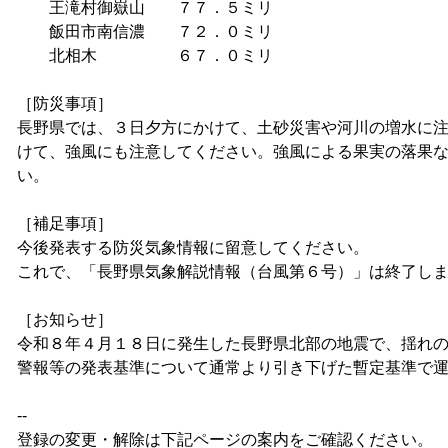
王滝村御嶽山 ７７．５ミリ
飯田市南信濃 ７２．０ミリ
北相木 ６７．０ミリ
［防災事項］
長野県では、３日夕方にかけて、土砂災害や河川の増水に
けて、強風にも注意してください。強風による果実の落果
い。
［補足事項］
今後発表する防災気象情報に留意してください。
これで、「長野県気象解説情報（台風第６号）」は終了し
［お知らせ］
令和８年４月１８日に発生した長野県北部の地震で、揺れ
警報等の発表基準について通常より引き下げた暫定基準で
--
登録の変更・解除は下記ページの案内をご確認ください。