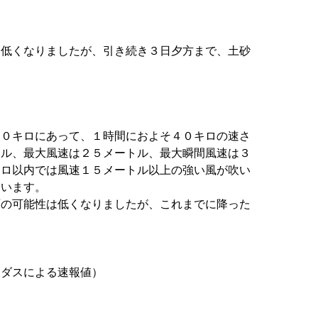
は低くなりましたが、引き続き３日夕方まで、土砂
５０キロにあって、１時間におよそ４０キロの速さ
カル、最大風速は２５メートル、最大瞬間風速は３
キロ以内では風速１５メートル以上の強い風が吹い
ています。
雨の可能性は低くなりましたが、これまでに降った
メダスによる速報値）