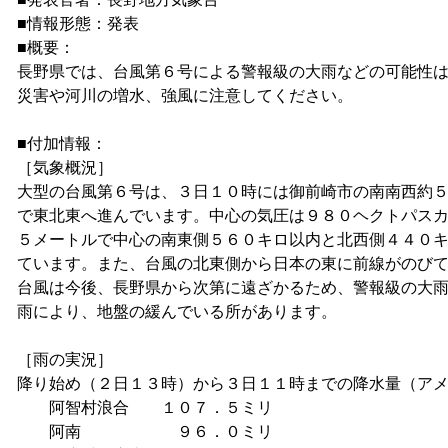
■情報形態：発表
■概要：
長野県では、台風第６号による警報級の大雨などの可能性
災害や河川の増水、強風に注意してください。
■付加情報：
［気象概況］
大型の台風第６号は、３日１０時には御前崎市の南南西約
で東北東へ進んでいます。中心の気圧は９８０ヘクトパス
５メートルで中心の南東側５６０キロ以内と北西側４４０
ています。また、台風の北東側から日本の東に前線がのび
台風は今後、長野県から次第に遠ざかるため、警報級の大
雨により、地盤の緩んでいる所があります。
［雨の実況］
降り始め（２日１３時）から３日１１時までの降水量（ア
阿智村浪合 １０７．５ミリ
阿南 ９６．０ミリ