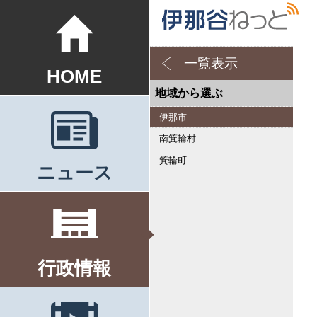
一覧表示
HOME
地域から選ぶ
伊那市
南箕輪村
箕輪町
ニュース
行政情報