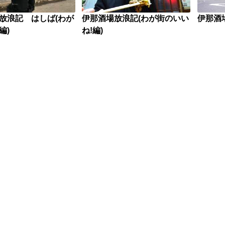
放浪記 はしば(わが
伊那酒場放浪記(わが街のいい
伊那酒
編)
ね!編)