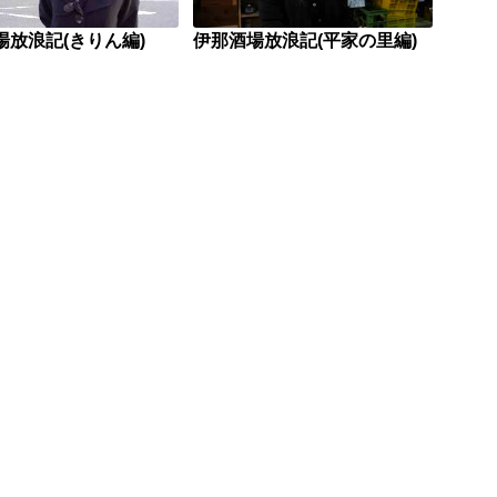
場放浪記(きりん編)
伊那酒場放浪記(平家の里編)