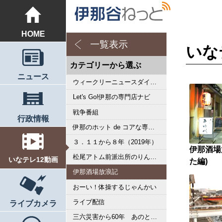
HOME
一覧表示
いな
カテゴリーから選ぶ
ニュース
ウィークリーニュースダイジェスト
Let's Go!伊那の専門店ナビ
戦争番組
行政情報
伊那のホット de コアな専門店ナビ
３．１１から８年（2019年）
伊那酒場
松尾アトム前派出所のりんご長者の旅
いなテレ12動画
た編)
伊那酒場放浪記
おーい！体操するじゃんかい
ライブ配信
ライブカメラ
三六災害から60年 あのとき私は･･･