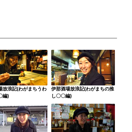
場放浪記(わがまちうわ
伊那酒場放浪記(わがまちの推
〇編)
し〇〇編)