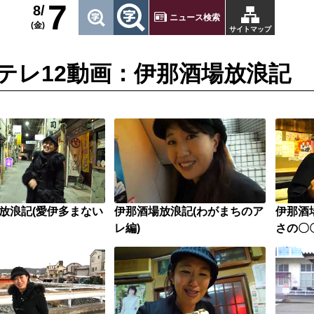
7
8/
ニュース検索
(金)
サイトマップ
テレ12動画：伊那酒場放浪記
放浪記(愛伊多まない
伊那酒場放浪記(わがまちのア
伊那酒
レ編)
さの〇