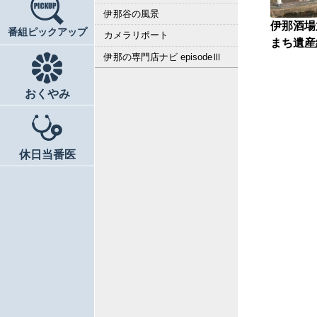
伊那谷の風景
伊那酒場
番組ピックアップ
カメラリポート
まち遺産
伊那の専門店ナビ episodeⅢ
おくやみ
休日当番医