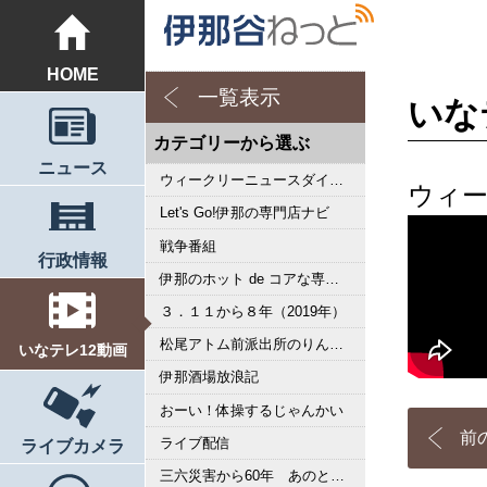
HOME
一覧表示
いな
カテゴリーから選ぶ
ニュース
ウィークリーニュースダイジェスト
ウィー
Let's Go!伊那の専門店ナビ
戦争番組
行政情報
伊那のホット de コアな専門店ナビ
３．１１から８年（2019年）
松尾アトム前派出所のりんご長者の旅
いなテレ12動画
伊那酒場放浪記
おーい！体操するじゃんかい
前
ライブ配信
ライブカメラ
三六災害から60年 あのとき私は･･･