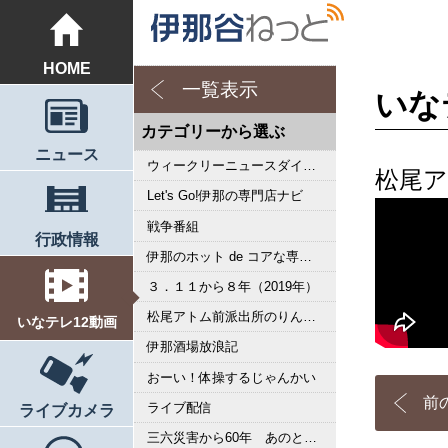
HOME
一覧表示
いな
カテゴリーから選ぶ
ニュース
ウィークリーニュースダイジェスト
松尾ア
Let's Go!伊那の専門店ナビ
戦争番組
行政情報
伊那のホット de コアな専門店ナビ
３．１１から８年（2019年）
松尾アトム前派出所のりんご長者の旅
いなテレ12動画
伊那酒場放浪記
おーい！体操するじゃんかい
前
ライブ配信
ライブカメラ
三六災害から60年 あのとき私は･･･