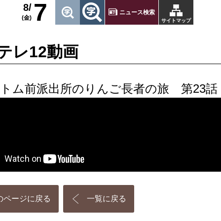
7
8/
ニュース検索
(金)
サイトマップ
テレ12動画
トム前派出所のりんご長者の旅 第23話
のページに戻る
一覧に戻る