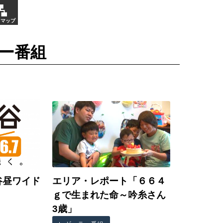
トマップ
ー番組
谷昼ワイド
エリア・レポート「６６４
ｇで生まれた命～吟糸さん
3歳」