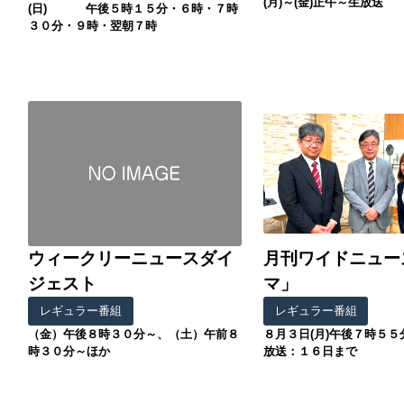
(月)～(金)正午～生放送
(日) 午後５時１５分・６時・７時
３０分・９時・翌朝７時
ウィークリーニュースダイ
月刊ワイドニュー
ジェスト
マ」
レギュラー番組
レギュラー番組
（金）午後８時３０分～、（土）午前８
８月３日(月)午後７時５５
時３０分～ほか
放送：１６日まで