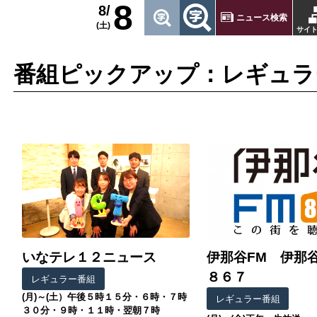
8
8/
ニュース検索
(土)
サイ
番組ピックアップ：レギュラ
いなテレ１２ニュース
伊那谷FM 伊那
８６７
レギュラー番組
(月)～(土）午後５時１５分・６時・７時
レギュラー番組
３０分・９時・１１時・翌朝７時