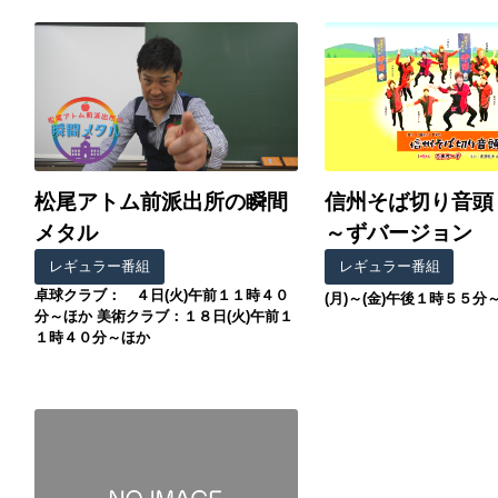
松尾アトム前派出所の瞬間
信州そば切り音頭
メタル
～ずバージョン
レギュラー番組
レギュラー番組
卓球クラブ： ４日(火)午前１１時４０
(月)～(金)午後１時５５分
分～ほか 美術クラブ：１８日(火)午前１
１時４０分～ほか