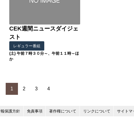
CEK週間ニュースダイジェ
スト
レギュラー番組
(土) 午前７時３０分～、午前１１時～ほ
か
1
2
3
4
情報保護方針
免責事項
著作権について
リンクについて
サイトマ