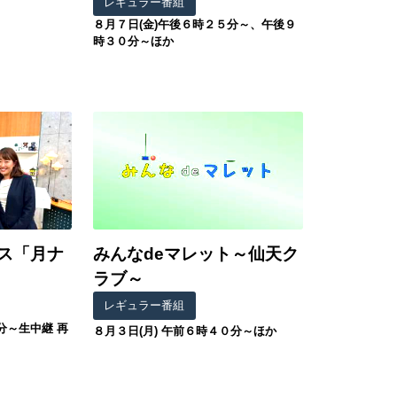
レギュラー番組
８月７日(金)午後６時２５分～、午後９
時３０分～ほか
ス「月ナ
みんなdeマレット～仙天ク
ラブ～
レギュラー番組
分～生中継 再
８月３日(月) 午前６時４０分～ほか