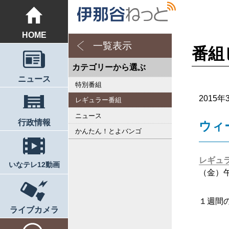
HOME
一覧表示
番組
カテゴリーから選ぶ
ニュース
特別番組
2015年
レギュラー番組
ニュース
行政情報
ウィ
かんたん！とよバンゴ
レギュ
いなテレ12動画
（金）
１週間
ライブカメラ