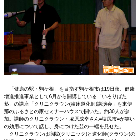
「健康の駅・駒ケ根」を目指す駒ケ根市は19日夜、健康
増進推進事業として6月から開講している「いろりばた
塾」の講座「クリニクラウン(臨床道化師)講演会」を東伊
那のふるさとの家セミナーハウスで開いた。約30人が参
加。講師のクリニクラウン・塚原成幸さん=塩尻市=が笑い
の効用について話し、身につけた芸の一端を見せた。
クリニクラウンは病院(クリニック)と道化師(クラウン)の