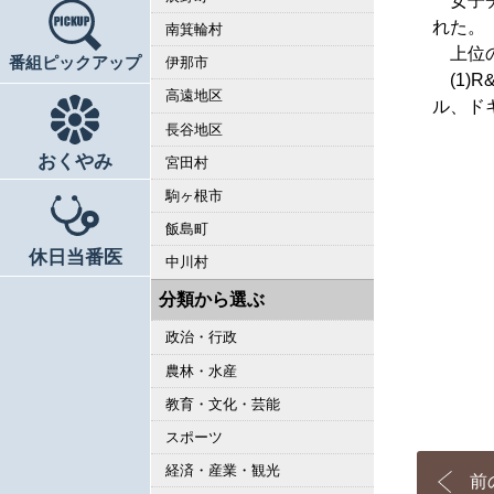
女子チ
れた。
南箕輪村
上位の
伊那市
番組ピックアップ
(1)R
高遠地区
ル、ド
長谷地区
おくやみ
宮田村
駒ヶ根市
飯島町
休日当番医
中川村
分類から選ぶ
政治・行政
農林・水産
教育・文化・芸能
スポーツ
経済・産業・観光
前