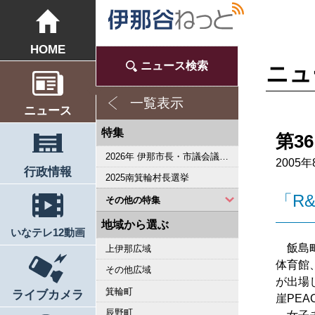
HOME
ニュース検索
ニュ
一覧表示
ニュース
特集
第3
2026年 伊那市長・市議会議員選挙
2005年
行政情報
2025南箕輪村長選挙
「R
その他の特集
2023県議会議員選挙
2022箕輪町長選挙
2019県議会議員選挙
2018伊那市長選・市議選
桜シリーズ2018
桜シリーズ2017
2015県議会議員選挙
2014箕輪町長選挙
2014伊那市長選・市議選
桜シリーズ2014
カメラリポート
上伊那 医師不足問題
新ごみ中間処理施設
伊那市長・市議選
朝の学舎
記者室
伊那谷1年365人
輝く経営者～その後
花ロマン
伝承 上伊那の50年
駒ヶ根市長選挙
2007年 県議会議員選挙
権兵衛トンネル開通1周年
豪雨被害
新伊那市誕生へ
伊那谷 耐震強度偽装問題
2005年衆院選
その他
東日本大震災から４年 ３．１１の今
南アルプス国立公園指定５０周年記念特集
東日本大震災から３年 ３．１１の今
伝承 上伊那経済の牽引者たち
シリーズ 上伊那経済時事対談
2023箕輪町議選・南箕輪村議選
2022伊那市長選挙・伊那市議会議員選挙
2021南箕輪村長選・村議補欠選挙
2019箕輪町議選・南箕輪村議選
南大東島―伊那 1000キロを越える交流
人・森・農… 新しい地域社会をめざして
地域から選ぶ
いなテレ12動画
飯島町
上伊那広域
体育館
その他広域
が出場
箕輪町
ライブカメラ
崖PE
辰野町