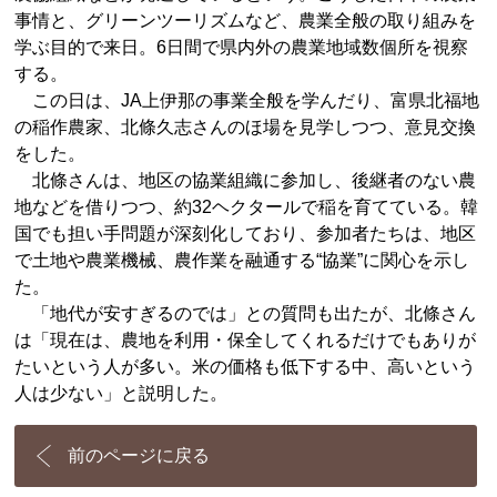
事情と、グリーンツーリズムなど、農業全般の取り組みを
学ぶ目的で来日。6日間で県内外の農業地域数個所を視察
する。
この日は、JA上伊那の事業全般を学んだり、富県北福地
の稲作農家、北條久志さんのほ場を見学しつつ、意見交換
をした。
北條さんは、地区の協業組織に参加し、後継者のない農
地などを借りつつ、約32ヘクタールで稲を育てている。韓
国でも担い手問題が深刻化しており、参加者たちは、地区
で土地や農業機械、農作業を融通する“協業”に関心を示し
た。
「地代が安すぎるのでは」との質問も出たが、北條さん
は「現在は、農地を利用・保全してくれるだけでもありが
たいという人が多い。米の価格も低下する中、高いという
人は少ない」と説明した。
前のページに戻る