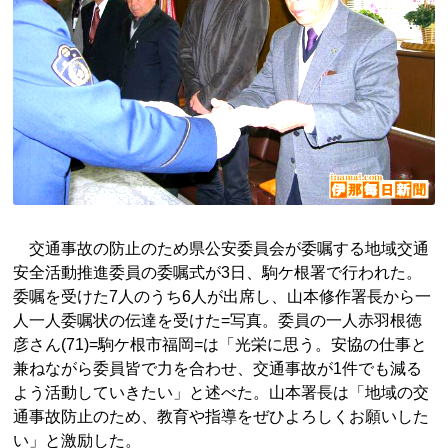
交通事故の防止のため県公安委員会が委嘱する地域交通
安全活動推進委員の委嘱式が3日、駒ケ根署で行われた。
委嘱を受けた7人のうち6人が出席し、山本修作署長から一
人一人委嘱状の伝達を受けた=写真。委員の一人赤羽根徳
彦さん(71)=駒ケ根市福岡=は「光栄に思う。安協の仕事と
兼ねながら委員皆で力を合わせ、交通事故が1件でも減る
よう活動していきたい」と述べた。山本署長は「地域の交
通事故防止のため、教育や指導をぜひよろしくお願いした
い」と激励した。