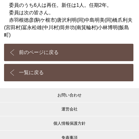
委員のうち6人は再任。新任は1人。任期2年。
委員は次の皆さん。
赤羽根徳彦(駒ケ根市)唐沢利明(同)中島明美(同)橋爪利夫
(宮田村)冨永松雄(中川村)筒井功(南箕輪村)小林博明(飯島
町)
前のページに戻る
一覧に戻る
お問い合わせ
運営会社
個人情報保護方針
免責事項