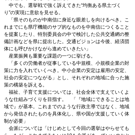
中でも、選挙戦で強く訴えてきた“均衡ある県土づく
り”の実現に意欲を見せる。
「県そのものが中南信に身近な眼差しを向けるべき。こ
れまでにも県庁機能のサブ的なものを中南信につくること
を提案したり、特別委員会の中で検討した公共交通網の整
備計画などを県に提出した。交通ビジョンは今後、経済団
体にも呼びかけながら進めていきたい」
産業振興も重要な課題の一つに挙げる。
「多くの労働者が従事している中規模、小規模企業の対
策に力を入れていくべき。中小企業の安定は雇用の安定、
社会の安定につながる」とし、それぞれの地域に合った施
策の構築を訴える。
福祉、子育て支援については、社会全体で支えていくよ
うな仕組みづくりを目指す。 「『地域にできることは地
域で』が基本。これまでのような行政主導ではなく、地域
から発信されたものを具体化し、県や国が支援していく体
制が必要」
会派については「けじめとして今回の選挙はやらせても