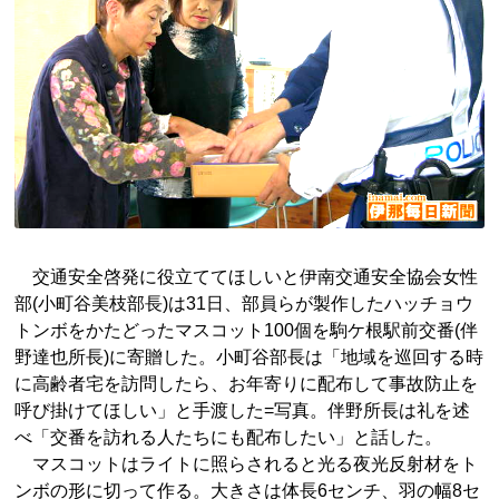
交通安全啓発に役立ててほしいと伊南交通安全協会女性
部(小町谷美枝部長)は31日、部員らが製作したハッチョウ
トンボをかたどったマスコット100個を駒ケ根駅前交番(伴
野達也所長)に寄贈した。小町谷部長は「地域を巡回する時
に高齢者宅を訪問したら、お年寄りに配布して事故防止を
呼び掛けてほしい」と手渡した=写真。伴野所長は礼を述
べ「交番を訪れる人たちにも配布したい」と話した。
マスコットはライトに照らされると光る夜光反射材をト
ンボの形に切って作る。大きさは体長6センチ、羽の幅8セ