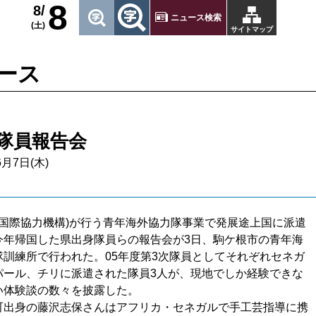
8
8/
ニュース検索
(土)
サイトマップ
ース
隊員報告会
6月7日(木)
A(国際協力機構)が行う青年海外協力隊事業で発展途上国に派遣
今年帰国した県出身隊員らの報告会が3日、駒ケ根市の青年海
隊訓練所で行われた。05年度第3次隊員としてそれぞれセネガ
パール、チリに派遣された隊員3人が、現地でしか経験できな
い体験談の数々を披露した。
出身の藤沢志保さんはアフリカ・セネガルで手工芸指導に携