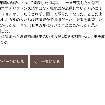
2年間の経験について発表した=写真。「一番苦労したのは言
練で学んだフランス語ではなく現地語が流通していたためコミ
ーションがまったくとれず、困って帰りたくなった」とした上
もセネガルの人たちは感情豊かで親切だった。派遣を希望した
なかったが、今ではセネガルに行けて本当に良かったと思え
話した。
に集まった派遣前訓練中の07年度第1次隊候補生らはメモを
ていた。
のページに戻る
一覧に戻る