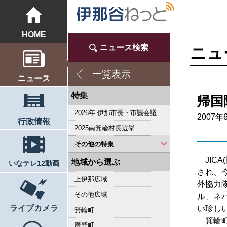
HOME
ニュース検索
ニュ
一覧表示
ニュース
特集
帰国
2026年 伊那市長・市議会議員選挙
2007年
行政情報
2025南箕輪村長選挙
その他の特集
JIC
2023県議会議員選挙
2022箕輪町長選挙
2019県議会議員選挙
2018伊那市長選・市議選
桜シリーズ2018
桜シリーズ2017
2015県議会議員選挙
2014箕輪町長選挙
2014伊那市長選・市議選
桜シリーズ2014
カメラリポート
上伊那 医師不足問題
新ごみ中間処理施設
伊那市長・市議選
朝の学舎
記者室
伊那谷1年365人
輝く経営者～その後
花ロマン
伝承 上伊那の50年
駒ヶ根市長選挙
2007年 県議会議員選挙
権兵衛トンネル開通1周年
豪雨被害
新伊那市誕生へ
伊那谷 耐震強度偽装問題
2005年衆院選
その他
東日本大震災から４年 ３．１１の今
南アルプス国立公園指定５０周年記念特集
東日本大震災から３年 ３．１１の今
伝承 上伊那経済の牽引者たち
シリーズ 上伊那経済時事対談
2023箕輪町議選・南箕輪村議選
2022伊那市長選挙・伊那市議会議員選挙
2021南箕輪村長選・村議補欠選挙
2019箕輪町議選・南箕輪村議選
南大東島―伊那 1000キロを越える交流
人・森・農… 新しい地域社会をめざして
地域から選ぶ
いなテレ12動画
され、
上伊那広域
外協力
その他広域
ル、ネ
ライブカメラ
い珍し
箕輪町
箕輪町
辰野町