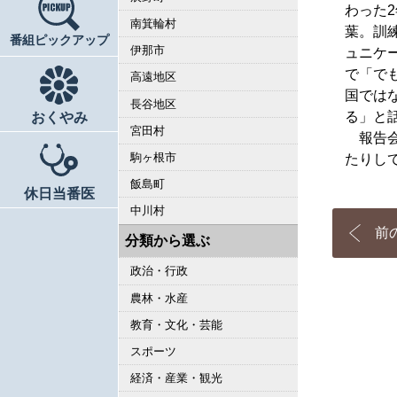
わった
南箕輪村
葉。訓
番組ピックアップ
伊那市
ュニケ
で「で
高遠地区
国では
長谷地区
る」と
おくやみ
宮田村
報告会
駒ヶ根市
たりし
飯島町
休日当番医
中川村
前
分類から選ぶ
政治・行政
農林・水産
教育・文化・芸能
スポーツ
経済・産業・観光