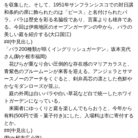
を収集した。そして、1951年サンフランシスコでの対日講
和条約の席に飾られたのは「ピース」と名付けられたバ
ラ。バラは歴史を彩る名脇役であり、言葉よりも雄弁であ
る。今回は伊南地区のオープンガーデンの中から、バラの
美しい庭を紹介する(大口国江)
##(中見出し)
「バラ200種類が咲くイングリッシュガーデン」坂本克代
さん(駒ケ根市福岡)
花びらが重なり合い圧倒的な存在感のマリアカラスと、
青紫色のブルームーンが来客を迎える。アンジェラとサマ
ースノーのアーチをくぐると、剣弁高芯の凛とした色鮮や
かなモダンローズが並ぶ。
庭の外周は白いバラや白い草花など白で統一したホワイ
トガーデンになっている。
来園者にゆっくりと庭を楽しんでもらおうと、今年から
有料(500円で茶・菓子付き)にした。入場料は市に寄付する
とか。
##(中見出し)
(駒ケ根市広小路)