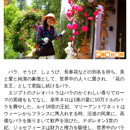
バラ、そうび、しょうび、長春花などの別名を持ち、美
と愛と純潔の象徴として、世界中の人々に愛され、「花の
女王」として君臨し続けるバラ。
エジプトのクレオパトラはバラのかぐわしい香りでロー
マの英雄をもてなし、皇帝ネロは1夜の宴に10万ドルのバ
ラを費やした。ルイ16世の王妃、マリーアントワネットは
ウィーンからフランスに輿入れする時、沿道の民衆に、高
価なバラを振りまいて歓声を浴びた。ナポレオン1世の
妃、ジョセフィーヌは財力と権力を駆使し、世界中のバラ