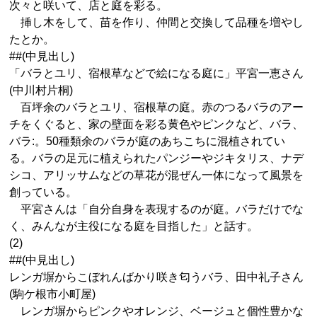
次々と咲いて、店と庭を彩る。
挿し木をして、苗を作り、仲間と交換して品種を増やし
たとか。
##(中見出し)
「バラとユリ、宿根草などで絵になる庭に」平宮一恵さん
(中川村片桐)
百坪余のバラとユリ、宿根草の庭。赤のつるバラのアー
チをくぐると、家の壁面を彩る黄色やピンクなど、バラ、
バラ:。50種類余のバラが庭のあちこちに混植されてい
る。バラの足元に植えられたパンジーやジキタリス、ナデ
シコ、アリッサムなどの草花が混ぜん一体になって風景を
創っている。
平宮さんは「自分自身を表現するのが庭。バラだけでな
く、みんなが主役になる庭を目指した」と話す。
(2)
##(中見出し)
レンガ塀からこぼれんばかり咲き匂うバラ、田中礼子さん
(駒ケ根市小町屋)
レンガ塀からピンクやオレンジ、ベージュと個性豊かな