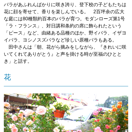
バラがあふれんばかりに咲き誇り、登下校の子どもたちは
花に顔を寄せて、香りを楽しんでいる。 2百坪余の広大
な庭には80種類約百本のバラが育つ。モダンローズ第1号
「ラ・フランス」、対日講和条約の席に飾られたという
「ピース」など、由緒ある品種のほか、野イバラ、イザヨ
イバラ、ヨシノスズバラなど珍しい原種バラもある。
田中さんは「朝、花がら摘みをしながら、『きれいに咲
いてくれてありがとう』と声を掛ける時が至福のひとと
き」と話す。
花