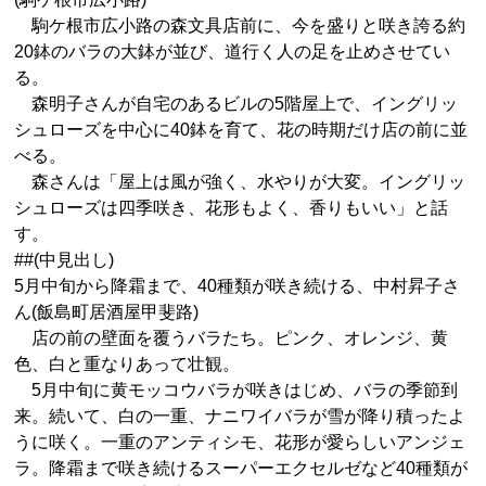
駒ケ根市広小路の森文具店前に、今を盛りと咲き誇る約
20鉢のバラの大鉢が並び、道行く人の足を止めさせてい
る。
森明子さんが自宅のあるビルの5階屋上で、イングリッ
シュローズを中心に40鉢を育て、花の時期だけ店の前に並
べる。
森さんは「屋上は風が強く、水やりが大変。イングリッ
シュローズは四季咲き、花形もよく、香りもいい」と話
す。
##(中見出し)
5月中旬から降霜まで、40種類が咲き続ける、中村昇子さ
ん(飯島町居酒屋甲斐路)
店の前の壁面を覆うバラたち。ピンク、オレンジ、黄
色、白と重なりあって壮観。
5月中旬に黄モッコウバラが咲きはじめ、バラの季節到
来。続いて、白の一重、ナニワイバラが雪が降り積ったよ
うに咲く。一重のアンティシモ、花形が愛らしいアンジェ
ラ。降霜まで咲き続けるスーパーエクセルゼなど40種類が