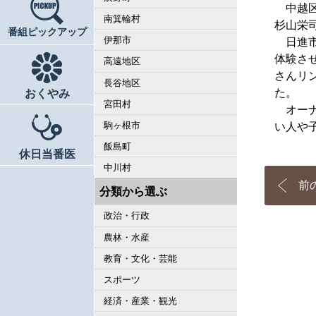
中越区
南箕輪村
杉山栄
番組ピックアップ
伊那市
日進市
体験さ
高遠地区
さんリ
長谷地区
た。
おくやみ
宮田村
オーナ
駒ヶ根市
い人や
飯島町
休日当番医
中川村
前
分類から選ぶ
政治・行政
農林・水産
教育・文化・芸能
スポーツ
経済・産業・観光