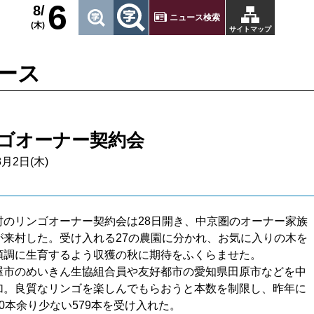
6
8/
ニュース検索
(木)
サイトマップ
ース
ゴオーナー契約会
8月2日(木)
のリンゴオーナー契約会は28日開き、中京圏のオーナー家族
が来村した。受け入れる27の農園に分かれ、お気に入りの木を
順調に生育するよう収獲の秋に期待をふくらませた。
市のめいきん生協組合員や友好都市の愛知県田原市などを中
加。良質なリンゴを楽しんでもらおうと本数を制限し、昨年に
0本余り少ない579本を受け入れた。