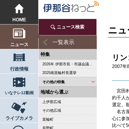
HOME
ニュース検索
ニュ
一覧表示
ニュース
特集
リン
2026年 伊那市長・市議会議員選挙
2007年
行政情報
2025南箕輪村長選挙
その他の特集
宮田村
2023県議会議員選挙
2022箕輪町長選挙
2019県議会議員選挙
2018伊那市長選・市議選
桜シリーズ2018
桜シリーズ2017
2015県議会議員選挙
2014箕輪町長選挙
2014伊那市長選・市議選
桜シリーズ2014
カメラリポート
上伊那 医師不足問題
新ごみ中間処理施設
伊那市長・市議選
朝の学舎
記者室
伊那谷1年365人
輝く経営者～その後
花ロマン
伝承 上伊那の50年
駒ヶ根市長選挙
2007年 県議会議員選挙
権兵衛トンネル開通1周年
豪雨被害
新伊那市誕生へ
伊那谷 耐震強度偽装問題
2005年衆院選
その他
東日本大震災から４年 ３．１１の今
南アルプス国立公園指定５０周年記念特集
東日本大震災から３年 ３．１１の今
伝承 上伊那経済の牽引者たち
シリーズ 上伊那経済時事対談
2023箕輪町議選・南箕輪村議選
2022伊那市長選挙・伊那市議会議員選挙
2021南箕輪村長選・村議補欠選挙
2019箕輪町議選・南箕輪村議選
南大東島―伊那 1000キロを越える交流
人・森・農… 新しい地域社会をめざして
地域から選ぶ
いなテレ12動画
約千人
上伊那広域
選定。
その他広域
名古屋
ライブカメラ
心に参
箕輪町
比べて5
辰野町