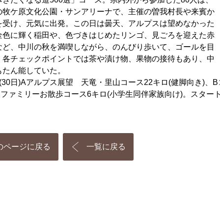
の牧ケ原文化公園・サンアリーナで、主催の曽我村長や来賓か
を受け、元気に出発。この日は曇天、アルプスは望めなかった
金色に輝く稲田や、色づきはじめたリンゴ、見ごろを迎えた赤
など、中川の秋を満喫しながら、のんびり歩いて、ゴールを目
。各チェックポイントでは茶や漬け物、果物の接待もあり、中
もたん能していた。
30日)Aアルプス展望 天竜・里山コース22キロ(健脚向き)、
スファミリーお散歩コース6キロ(小学生同伴家族向け)。スター
のページに戻る
一覧に戻る