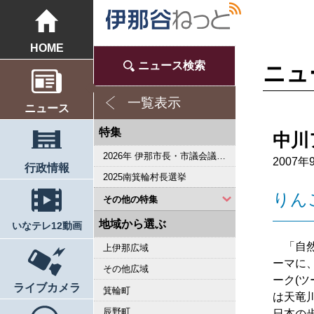
HOME
ニュース検索
ニュ
一覧表示
ニュース
特集
中川
2026年 伊那市長・市議会議員選挙
2007年
行政情報
2025南箕輪村長選挙
りん
その他の特集
2023県議会議員選挙
2022箕輪町長選挙
2019県議会議員選挙
2018伊那市長選・市議選
桜シリーズ2018
桜シリーズ2017
2015県議会議員選挙
2014箕輪町長選挙
2014伊那市長選・市議選
桜シリーズ2014
カメラリポート
上伊那 医師不足問題
新ごみ中間処理施設
伊那市長・市議選
朝の学舎
記者室
伊那谷1年365人
輝く経営者～その後
花ロマン
伝承 上伊那の50年
駒ヶ根市長選挙
2007年 県議会議員選挙
権兵衛トンネル開通1周年
豪雨被害
新伊那市誕生へ
伊那谷 耐震強度偽装問題
2005年衆院選
その他
東日本大震災から４年 ３．１１の今
南アルプス国立公園指定５０周年記念特集
東日本大震災から３年 ３．１１の今
伝承 上伊那経済の牽引者たち
シリーズ 上伊那経済時事対談
2023箕輪町議選・南箕輪村議選
2022伊那市長選挙・伊那市議会議員選挙
2021南箕輪村長選・村議補欠選挙
2019箕輪町議選・南箕輪村議選
南大東島―伊那 1000キロを越える交流
人・森・農… 新しい地域社会をめざして
地域から選ぶ
いなテレ12動画
「自然
上伊那広域
ーマに
その他広域
ーク(ツ
ライブカメラ
箕輪町
は天竜
辰野町
日本の