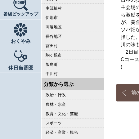
主会場
南箕輪村
番組ピックアップ
ら激励
伊那市
が、黄
高遠地区
ソバ畑
長谷地区
指した
おくやみ
川の味
宮田村
2日目(
駒ヶ根市
Cコー
飯島町
)
休日当番医
中川村
分類から選ぶ
前
政治・行政
農林・水産
教育・文化・芸能
スポーツ
経済・産業・観光