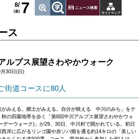
7
8/
ニュース検索
(金)
サイトマップ
ース
アルプス展望さわやかウォーク
9月30日(日)
ご街道コースに80人
がみえる。郷土がみえる。自分が映える 中川のみち」をテ
、秋の田園地帯を歩く「第8回中川アルプス展望さわやかウォ
ーデーウォーク)」が29、30日、中川村で開かれている。初日
川西岸に広がるリンゴ園や赤ソバ畑を通る約14キロの「美しい
歩きたくなる道500選」コース。県内外から参加した80人は、