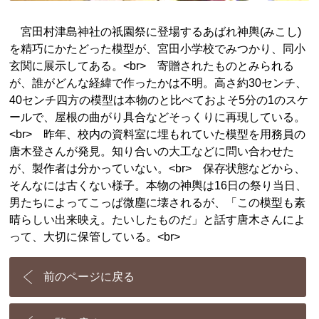
宮田村津島神社の祇園祭に登場するあばれ神輿(みこし)
を精巧にかたどった模型が、宮田小学校でみつかり、同小
玄関に展示してある。<br> 寄贈されたものとみられる
が、誰がどんな経緯で作ったかは不明。高さ約30センチ、
40センチ四方の模型は本物のと比べておよそ5分の1のスケ
ールで、屋根の曲がり具合などそっくりに再現している。
<br> 昨年、校内の資料室に埋もれていた模型を用務員の
唐木登さんが発見。知り合いの大工などに問い合わせた
が、製作者は分かっていない。<br> 保存状態などから、
そんなには古くない様子。本物の神輿は16日の祭り当日、
男たちによってこっぱ微塵に壊されるが、「この模型も素
晴らしい出来映え。たいしたものだ」と話す唐木さんによ
って、大切に保管している。<br>
前のページに戻る