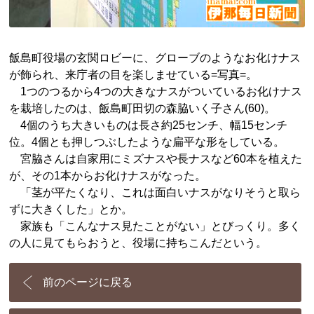
飯島町役場の玄関ロビーに、グローブのようなお化けナス
が飾られ、来庁者の目を楽しませている=写真=。
1つのつるから4つの大きなナスがついているお化けナス
を栽培したのは、飯島町田切の森脇いく子さん(60)。
4個のうち大きいものは長さ約25センチ、幅15センチ
位。4個とも押しつぶしたような扁平な形をしている。
宮脇さんは自家用にミズナスや長ナスなど60本を植えた
が、その1本からお化けナスがなった。
「茎が平たくなり、これは面白いナスがなりそうと取ら
ずに大きくした」とか。
家族も「こんなナス見たことがない」とびっくり。多く
の人に見てもらおうと、役場に持ちこんだという。
前のページに戻る