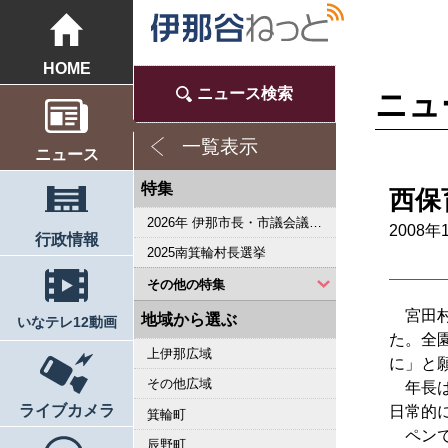
HOME
ニュース検索
ニュ
一覧表示
ニュース
特集
西保
2026年 伊那市長・市議会議員選挙
2008年
行政情報
2025南箕輪村長選挙
その他の特集
宮田村
2023県議会議員選挙
2022箕輪町長選挙
2019県議会議員選挙
2018伊那市長選・市議選
桜シリーズ2018
桜シリーズ2017
2015県議会議員選挙
2014箕輪町長選挙
2014伊那市長選・市議選
桜シリーズ2014
カメラリポート
上伊那 医師不足問題
新ごみ中間処理施設
伊那市長・市議選
朝の学舎
記者室
伊那谷1年365人
輝く経営者～その後
花ロマン
伝承 上伊那の50年
駒ヶ根市長選挙
2007年 県議会議員選挙
権兵衛トンネル開通1周年
豪雨被害
新伊那市誕生へ
伊那谷 耐震強度偽装問題
2005年衆院選
その他
東日本大震災から４年 ３．１１の今
南アルプス国立公園指定５０周年記念特集
東日本大震災から３年 ３．１１の今
伝承 上伊那経済の牽引者たち
シリーズ 上伊那経済時事対談
2023箕輪町議選・南箕輪村議選
2022伊那市長選挙・伊那市議会議員選挙
2021南箕輪村長選・村議補欠選挙
2019箕輪町議選・南箕輪村議選
南大東島―伊那 1000キロを越える交流
人・森・農… 新しい地域社会をめざして
地域から選ぶ
いなテレ12動画
た。全
上伊那広域
に」と
その他広域
年長は
ライブカメラ
日常的
箕輪町
ペンで
辰野町