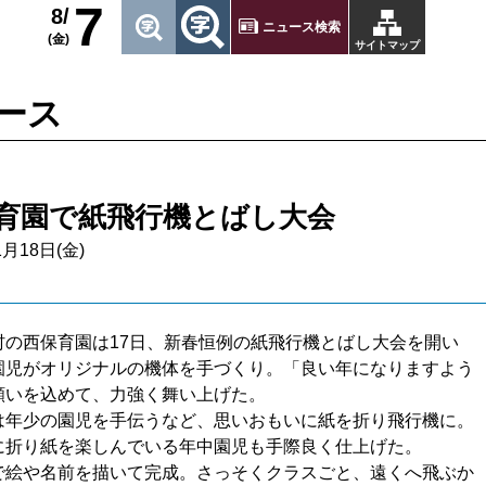
7
8/
ニュース検索
(金)
サイトマップ
ース
育園で紙飛行機とばし大会
1月18日(金)
の西保育園は17日、新春恒例の紙飛行機とばし大会を開い
園児がオリジナルの機体を手づくり。「良い年になりますよう
願いを込めて、力強く舞い上げた。
年少の園児を手伝うなど、思いおもいに紙を折り飛行機に。
に折り紙を楽しんでいる年中園児も手際良く仕上げた。
絵や名前を描いて完成。さっそくクラスごと、遠くへ飛ぶか