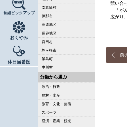
競い合
南箕輪村
「がん
番組ピックアップ
伊那市
広がり
高遠地区
長谷地区
おくやみ
宮田村
駒ヶ根市
前
飯島町
休日当番医
中川村
分類から選ぶ
政治・行政
農林・水産
教育・文化・芸能
スポーツ
経済・産業・観光