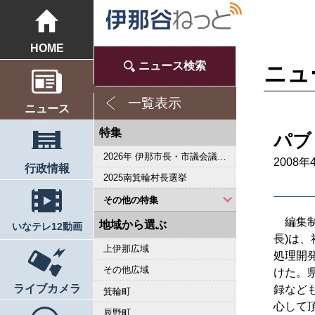
HOME
ニュース検索
ニュ
一覧表示
ニュース
特集
パブ
2026年 伊那市長・市議会議員選挙
2008年
行政情報
2025南箕輪村長選挙
その他の特集
編集制
2023県議会議員選挙
2022箕輪町長選挙
2019県議会議員選挙
2018伊那市長選・市議選
桜シリーズ2018
桜シリーズ2017
2015県議会議員選挙
2014箕輪町長選挙
2014伊那市長選・市議選
桜シリーズ2014
カメラリポート
上伊那 医師不足問題
新ごみ中間処理施設
伊那市長・市議選
朝の学舎
記者室
伊那谷1年365人
輝く経営者～その後
花ロマン
伝承 上伊那の50年
駒ヶ根市長選挙
2007年 県議会議員選挙
権兵衛トンネル開通1周年
豪雨被害
新伊那市誕生へ
伊那谷 耐震強度偽装問題
2005年衆院選
その他
東日本大震災から４年 ３．１１の今
南アルプス国立公園指定５０周年記念特集
東日本大震災から３年 ３．１１の今
伝承 上伊那経済の牽引者たち
シリーズ 上伊那経済時事対談
2023箕輪町議選・南箕輪村議選
2022伊那市長選挙・伊那市議会議員選挙
2021南箕輪村長選・村議補欠選挙
2019箕輪町議選・南箕輪村議選
南大東島―伊那 1000キロを越える交流
人・森・農… 新しい地域社会をめざして
地域から選ぶ
いなテレ12動画
長)は
上伊那広域
処理開
その他広域
けた。
ライブカメラ
録など
箕輪町
心して
辰野町