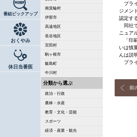
プライ
南箕輪村
ジメン
番組ピックアップ
伊那市
認定す
同社で
高遠地区
ニュア
長谷地区
「印刷
おくやみ
宮田村
いは慎
駒ヶ根市
んは説
プライ
飯島町
休日当番医
中川村
分類から選ぶ
前
政治・行政
農林・水産
教育・文化・芸能
スポーツ
経済・産業・観光