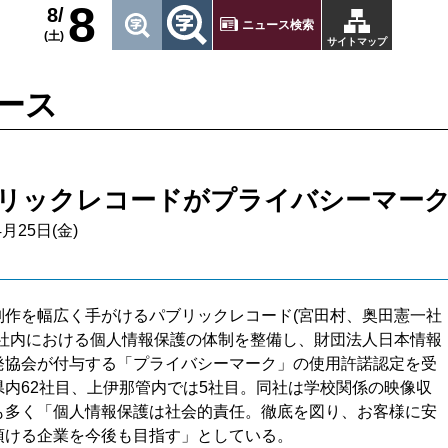
8
8/
ニュース検索
(土)
サイトマップ
ース
リックレコードがプライバシーマー
4月25日(金)
作を幅広く手がけるパブリックレコード(宮田村、奥田憲一社
、社内における個人情報保護の体制を整備し、財団法人日本情報
発協会が付与する「プライバシーマーク」の使用許諾認定を受
県内62社目、上伊那管内では5社目。同社は学校関係の映像収
も多く「個人情報保護は社会的責任。徹底を図り、お客様に安
頂ける企業を今後も目指す」としている。