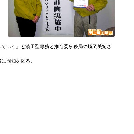
していく」と濱田聖専務と推進委事務局の勝又美紀さ
者に周知を図る。