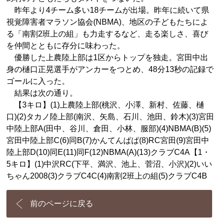
昨年より4チーム多い18チームが出場。昨年に続いて県
視覚障害者マラソン協会(NBMA)、地区の子どもたちによ
る「南割2班上の組」も力走するなど、走る楽しさ、喜び
を仲間とともに存分に味わった。
優勝した上農陸上部は1区からトップを独走。宮田中出
身の樋口正晃選手がアンカーをつとめ、48分13秒の記録で
ゴールに入った。
結果は次の通り。
【3キロ】(1)上農陸上部(桃沢、小澤、新村、佐藤、樋
口)(2)タカノ陸上部(南沢、矢島、石川、池田、鈴木)(3)宮田
中陸上部A(田中、谷川、倉田、小林、服部)(4)NBMA(B)(5)
宮田中陸上部C(6)同B(7)かんてんぱぱ(8)RC宮田(9)宮田中
陸上部D(10)同E(11)同F(12)NBMA(A)(13)クラブC4A【1・
5キロ】(1)中沢RC(下平、満沢、池上、菅沼、小沢)(2)いい
ちゃん2008(3)クラブC4C(4)南割2班上の組(5)クラブC4B
前のページに戻る