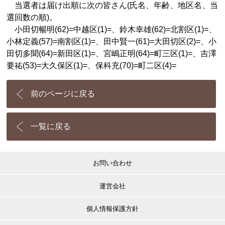
当選者は届け出順に次の皆さん(氏名、年齢、地区名、当
選回数の順)。
小田切暢明(62)=中越区(1)=、鈴木幸雄(62)=北割区(1)=、
小林定義(57)=南割区(1)=、田中賢一(61)=大田切区(2)=、小
田切多聞(64)=新田区(1)=、宮嶋正明(64)=町三区(1)=、吉澤
要祐(53)=大久保区(1)=、保科充(70)=町二区(4)=
前のページに戻る
一覧に戻る
お問い合わせ
運営会社
個人情報保護方針