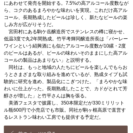
にあわせて発売を開始する。7.5%の高アルコール度数なが
ら、コクのあるまろやかな味わいを実現。これだけ高アル
コール、長期熟成したビールは珍しく、新たなビールの楽
しみ方が広がりそうだ。
宮田村にある駒ケ岳醸造所でステンレスの樽に寝かせ、
低温3度で丸2年間熟成。竹平考輝同醸造所長は「バーレー
ワインという紹興酒にも似たアルコール度数が10縲・2度
のビールはあるが、ビールの味わいそのままにした高アル
コールの製品はあまりない」と説明する。
同社は、もっと地域の人たちにビールを楽しんでもらお
うとさまざまな取り組みを進めているが、熟成タイプも試
験的に研究を進め、製品化にこぎつけた。「まろやかな味
わいに仕上がった。長期熟成したことで、カドがとれて芳
醇さが増した」と竹平さんは胸を張る。
美酒フェスタで披露し、350本限定だが330ミリリット
ル瓶600円で小売店でも市販。同社が駒ヶ根高原で直営す
るレストラン味わい工房でも提供する予定だ。