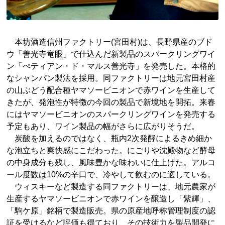
本坊酒造信州ファクトリー(宮田村)は、長野県産のブド
ウ「善光寺竜眼」で仕込んだ新製品のスパークリングワイ
ン「ぺティアン・ド・マルス善光寺」を発売した。本格的
なシャンパン製法を採用。同ファクトリーは地元宮田村産
の山ぶどう配合種ヤマソービニオンで赤ワインを生産して
きたが、発泡性が特徴の今回の製品で新境地を開拓。来春
にはヤマソービニオンのスパークリングワインを発売する
予定もあり、ワイン製品の幅がさらに広がりそうだ。
炭酸を加えるのではなく、瓶内2次発酵によるきめ細か
な泡立ちと爽快感にこだわった。にごりや沈殿物など酵母
の中身成分も残し、風味豊かな味わいに仕上げた。アルコ
ール度数は10%の辛口で、冷やして飲むのに適している。
ウィスキーなど製造する同ファクトリーは、地元農家が
生産するヤマソービニオンで赤ワインを醸造し「紫輝」、
「駒ケ原」銘柄で製造販売。県の原産地呼称管理制度の認
証を受けるなど評価も得ており、その技術力を製品開発に