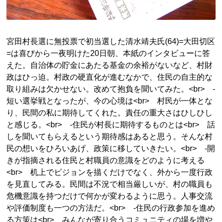
宮田村長選に無投票で初当選した清水靖夫氏(64)=大田切区
=は喜びから一夜明けた20日朝、本紙のインタビューに答
えた。自治体の貯金にあたる基金の余裕がないなど、村財
政はひっ迫。村政の硬直化が進むなかで、住民の自主的な
取り組みは欠かせない。改めて抱負を聞いてみた。<br> ‐
短い選挙戦となったが、今の心境は<br> 村民が一体とな
り、民間の私に期待してくれた。責任の重大さはひしひし
と感じる。<br> ‐住民が村長に期待するものとは<br> 話
しを聞いてもらえるという期待感はあると思う。そんな村
民の想いをひろいあげ、政策に移していきたい。<br> ‐開
きが指摘される住民と村職員の意識をどのように考える
<br> 机上でビジョンを描くだけでなく、外から一度行政
を見直してみる。民間は不況で相当厳しいが、村の職員も
危機意識を持つだけで何かが変わるように思う。人事交流
や評価制度も一つの方法だ。<br> ‐住民の行政参加を進め
る方策は<br> みんなが寄り合うコミュニティの場を増や