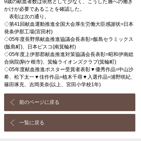
9歳の献血者数は依然として少なく、こうした層への働き
かけが必要であることを確認した。
表彰は次の通り。
◇第41回献血運動推進全国大会厚生労働大臣感謝状=日本
発条伊那工場(宮田村)
◇05年度長野県献血推進協議会長表彰=飯島セラミックス
(飯島町)、日本ピスコ(南箕輪村)
◇05年度上伊那郡献血推進対策協議会長表彰=昭和伊南総
合病院(駒ケ根市)、箕輪ライオンズクラブ(箕輪町)
◇05年度献血推進ポスター受賞者表彰▼優秀作品=中山沙
希、松下太一▼佳作作品=植木千尋▼入選作品=浦野咲紀、
篠田琢充、吉岡美奈(以上、宮田小学校1年)
前のページに戻る
一覧に戻る