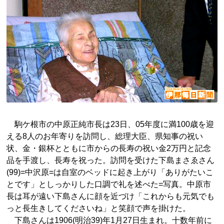
駒ケ根市の中原正純市長は23日、05年度に満100歳を迎
える8人のお年寄りを訪問し、総理大臣、県知事の祝い
状、金・銀杯とともに市からの長寿の祝い金2万円と記念
品を手渡し、長寿を祝った。訪問を受けた下島まさゑさん
(99)=中沢原=は自室のベッドに起き上がり「ありがたいこ
とです」としっかりした口調で礼を述べた=写真。中原市
長は耳が遠い下島さんに顔を近づけ「これからも元気でも
っと長生きしてくださいね」と笑顔で声を掛けた。
下島さんは1906(明治39)年1月27日生まれ。十数年前に