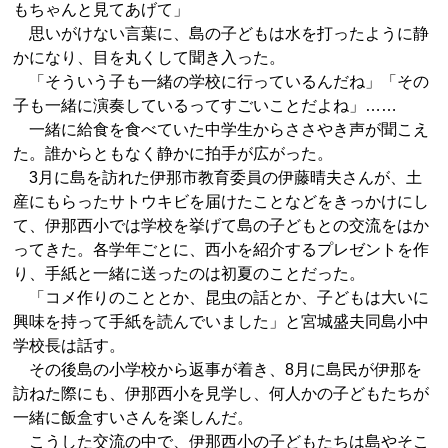
もちゃんと見てあげて」
思いがけない言葉に、島の子どもは水を打ったように静
かになり、目を丸くして聞き入った。
「そういう子も一緒の学校に行っているんだね」「その
子も一緒に演奏しているってすごいことだよね」……
一緒に給食を食べていた中学生からささやき声が聞こえ
た。誰からともなく静かに拍手が広がった。
3月に島を訪れた伊那市教育委員の伊藤晴夫さんが、土
産にもらったサトウキビを届けたことなどをきっかけにし
て、伊那西小では学校を挙げて島の子どもとの交流をはか
ってきた。各学年ごとに、西小を紹介するプレゼントを作
り、手紙と一緒に送ったのは初夏のことだった。
「コメ作りのこととか、昆虫の話とか、子どもは大いに
興味を持って手紙を読んでいました」と宮城盛夫同島小中
学校長は話す。
その後島の小学校から返事が着き、8月に島民が伊那を
訪ねた際にも、伊那西小を見学し、何人かの子どもたちが
一緒に飯盒すいさんを楽しんだ。
こうした交流の中で、伊那西小の子どもたちは島やそこ