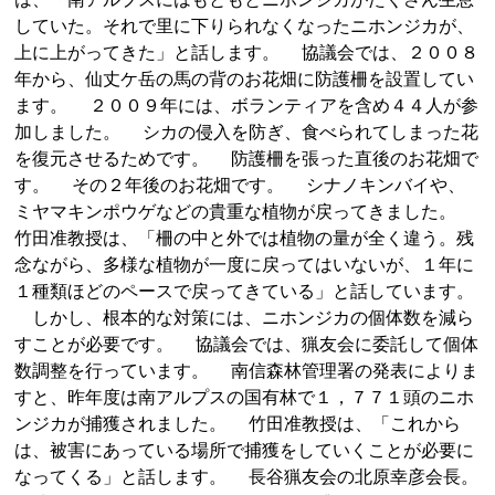
していた。それで里に下りられなくなったニホンジカが、
上に上がってきた」と話します。 協議会では、２００８
年から、仙丈ケ岳の馬の背のお花畑に防護柵を設置してい
ます。 ２００９年には、ボランティアを含め４４人が参
加しました。 シカの侵入を防ぎ、食べられてしまった花
を復元させるためです。 防護柵を張った直後のお花畑で
す。 その２年後のお花畑です。 シナノキンバイや、
ミヤマキンポウゲなどの貴重な植物が戻ってきました。
竹田准教授は、「柵の中と外では植物の量が全く違う。残
念ながら、多様な植物が一度に戻ってはいないが、１年に
１種類ほどのペースで戻ってきている」と話しています。
しかし、根本的な対策には、ニホンジカの個体数を減ら
すことが必要です。 協議会では、猟友会に委託して個体
数調整を行っています。 南信森林管理署の発表によりま
すと、昨年度は南アルプスの国有林で１，７７１頭のニホ
ンジカが捕獲されました。 竹田准教授は、「これから
は、被害にあっている場所で捕獲をしていくことが必要に
なってくる」と話します。 長谷猟友会の北原幸彦会長。