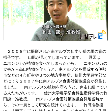
２００８年に撮影された南アルプス仙丈ケ岳の馬の背の
様子です。 山肌が見えてしまっています。 原因は、
ニホンジカが植物を食べてしまったから。 ニホンジカの
食害から高山植物を守ろうと、南アルプスを構成する伊那
市などの４市町村や３つの地方事務所、信州大学農学部な
どにより２００７年に南アルプス食害対策協議会が発足し
ました。 南アルプスの植物を守ろうと、奔走し続けてい
る人たちがいます。 信州大学農学部食料生産科学科の竹
田謙一准教授。 南アルプス食害対策協議会発足当時か
ら、その一員として研究を続けています。 竹田准教授
は、「南アルプスにはもともとニホンジカがたくさん生息