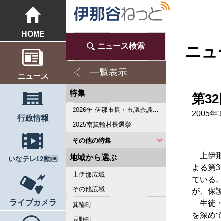
HOME
ニュース検索
ニュ
一覧表示
ニュース
特集
第3
2026年 伊那市長・市議会議員選挙
2005年
行政情報
2025南箕輪村長選挙
その他の特集
上伊那
2023県議会議員選挙
2022箕輪町長選挙
2019県議会議員選挙
2018伊那市長選・市議選
桜シリーズ2018
桜シリーズ2017
2015県議会議員選挙
2014箕輪町長選挙
2014伊那市長選・市議選
桜シリーズ2014
カメラリポート
上伊那 医師不足問題
新ごみ中間処理施設
伊那市長・市議選
朝の学舎
記者室
伊那谷1年365人
輝く経営者～その後
花ロマン
伝承 上伊那の50年
駒ヶ根市長選挙
2007年 県議会議員選挙
権兵衛トンネル開通1周年
豪雨被害
新伊那市誕生へ
伊那谷 耐震強度偽装問題
2005年衆院選
その他
東日本大震災から４年 ３．１１の今
南アルプス国立公園指定５０周年記念特集
東日本大震災から３年 ３．１１の今
伝承 上伊那経済の牽引者たち
シリーズ 上伊那経済時事対談
2023箕輪町議選・南箕輪村議選
2022伊那市長選挙・伊那市議会議員選挙
2021南箕輪村長選・村議補欠選挙
2019箕輪町議選・南箕輪村議選
南大東島―伊那 1000キロを越える交流
人・森・農… 新しい地域社会をめざして
地域から選ぶ
いなテレ12動画
よる第
上伊那広域
ている
その他広域
が、保
ライブカメラ
生徒・
箕輪町
を深め
辰野町