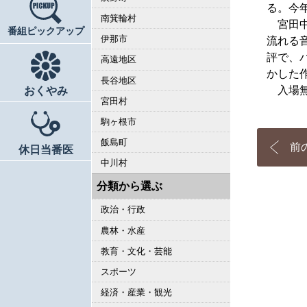
る。今年
南箕輪村
宮田中
番組ピックアップ
伊那市
流れる
評で、
高遠地区
かした
長谷地区
入場無料
おくやみ
宮田村
駒ヶ根市
飯島町
前
休日当番医
中川村
分類から選ぶ
政治・行政
農林・水産
教育・文化・芸能
スポーツ
経済・産業・観光