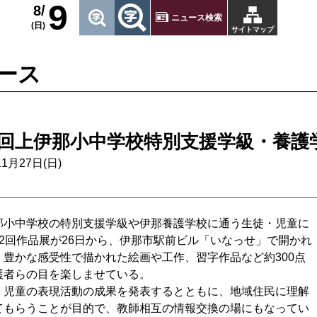
9
8/
ニュース検索
(日)
サイトマップ
ース
2回上伊那小中学校特別支援学級・養護
11月27日(日)
小中学校の特別支援学級や伊那養護学校に通う生徒・児童に
32回作品展が26日から、伊那市駅前ビル「いなっせ」で開かれ
。豊かな感受性で描かれた絵画や工作、習字作品など約300点
護者らの目を楽しませている。
児童の表現活動の成果を発表するとともに、地域住民に理解
てもらうことが目的で、教師相互の情報交換の場にもなってい