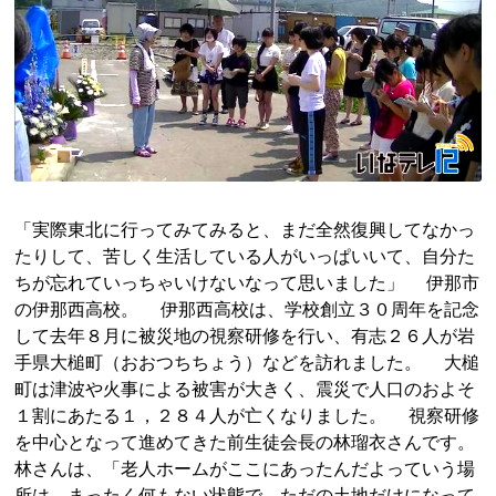
「実際東北に行ってみてみると、まだ全然復興してなかっ
たりして、苦しく生活している人がいっぱいいて、自分た
ちが忘れていっちゃいけないなって思いました」 伊那市
の伊那西高校。 伊那西高校は、学校創立３０周年を記念
して去年８月に被災地の視察研修を行い、有志２６人が岩
手県大槌町（おおつちちょう）などを訪れました。 大槌
町は津波や火事による被害が大きく、震災で人口のおよそ
１割にあたる１，２８４人が亡くなりました。 視察研修
を中心となって進めてきた前生徒会長の林瑠衣さんです。
林さんは、「老人ホームがここにあったんだよっていう場
所は、まったく何もない状態で、ただの土地だけになって