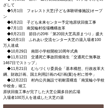
ざして
◆5月1日 フォレスト大芝(子ども体験研修施設)オープ
ン
◆6月2日 子ども未来センター予定地原状回復工事
◆7月1日 南箕輪村役場機構改革
◆8月21日 節目の20年「第20回大芝高原まつり」盛大
◆10月1日 ふれあい交流センター大芝の湯入場者100
万人達成
◆10月29日 南部小学校開校10周年式典
◆11月12日 交通死亡事故田畑発生「交通死亡無事故
1467日でストップ」
◆11月21日 むらづくり委員会「基本構想、行政改革大
綱、財政計画、国土利用計画の4計画(案)を村に答申」
◆12月22日 村内公共施設で初耐震構造「南箕輪小学校
中校舎」竣工
原状回復工事が完了した大芝公園多目的広場
入場者100万人を達成した大芝の湯