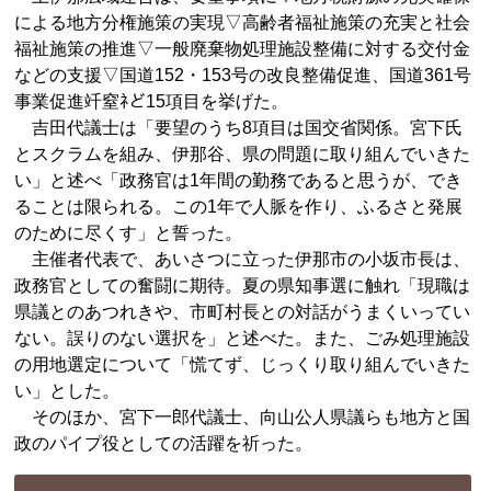
による地方分権施策の実現▽高齢者福祉施策の充実と社会
福祉施策の推進▽一般廃棄物処理施設整備に対する交付金
などの支援▽国道152・153号の改良整備促進、国道361号
事業促進竏窒ﾈど15項目を挙げた。
吉田代議士は「要望のうち8項目は国交省関係。宮下氏
とスクラムを組み、伊那谷、県の問題に取り組んでいきた
い」と述べ「政務官は1年間の勤務であると思うが、でき
ることは限られる。この1年で人脈を作り、ふるさと発展
のために尽くす」と誓った。
主催者代表で、あいさつに立った伊那市の小坂市長は、
政務官としての奮闘に期待。夏の県知事選に触れ「現職は
県議とのあつれきや、市町村長との対話がうまくいってい
ない。誤りのない選択を」と述べた。また、ごみ処理施設
の用地選定について「慌てず、じっくり取り組んでいきた
い」とした。
そのほか、宮下一郎代議士、向山公人県議らも地方と国
政のパイプ役としての活躍を祈った。