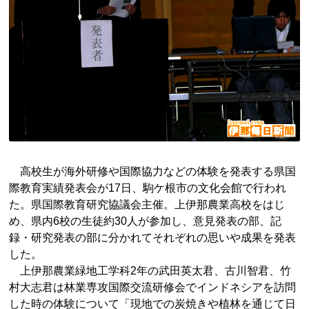
高校生が海外研修や国際協力などの体験を発表する県国
際教育実績発表会が17日、駒ケ根市の文化会館で行われ
た。県国際教育研究協議会主催。上伊那農業高校をはじ
め、県内6校の生徒約30人が参加し、意見発表の部、記
録・研究発表の部に分かれてそれぞれの思いや成果を発表
した。
上伊那農業緑地工学科2年の武田英太君、古川智君、竹
村大志君は林業専攻国際交流研修会でインドネシアを訪問
した時の体験について「現地での炭焼きや植林を通じて日