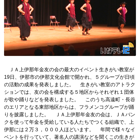
ＪＡ上伊那年金友の会の最大のイベント生きがい教室が
19日、伊那市の伊那文化会館で開かれ、５グループが日頃
の活動の成果を発表しました。 生きがい教室のアトラク
ションでは、友の会を構成する５地区からそれぞれ１団体
が歌や踊りなどを発表しました。 このうち高遠町・長谷
のエリアとなる東部地区からは、フラメンコグループが踊
りを披露しました。 ＪＡ上伊那年金友の会は、ＪＡバン
クを使って年金を受給している人たちでつくる組織で、上
伊那には２万３，０００人ほどいます。 年間で様々なイ
ベントを行っていて、著名人の講演などを聞くこの生きが