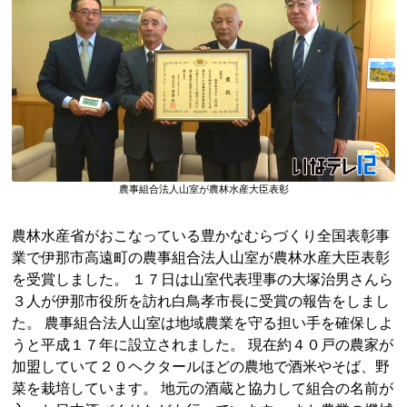
農事組合法人山室が農林水産大臣表彰
農林水産省がおこなっている豊かなむらづくり全国表彰事
業で伊那市高遠町の農事組合法人山室が農林水産大臣表彰
を受賞しました。 １７日は山室代表理事の大塚治男さんら
３人が伊那市役所を訪れ白鳥孝市長に受賞の報告をしまし
た。 農事組合法人山室は地域農業を守る担い手を確保しよ
うと平成１７年に設立されました。 現在約４０戸の農家が
加盟していて２０ヘクタールほどの農地で酒米やそば、野
菜を栽培しています。 地元の酒蔵と協力して組合の名前が