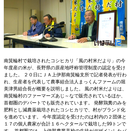
南箕輪村で栽培されたコシヒカリ「風の村米だより」の今
年度産の米が、長野県の原産地呼称管理制度の認定を受け
ました。 ２０日にＪＡ上伊那南箕輪支所で記者発表が行わ
れ、生産者を代表して農事組合法人まっくんファームの堀
美津男組合長が概要を説明しました。 風の村米だよりは、
南箕輪村のファーマーズあじ～なで販売されているほか、
首都圏のデパートでも販売されています。 発酵鶏糞のみを
肥料とし減農薬栽培されたコシヒカリで、村がブランド化
を進めています。 今年度認定を受けたのは村内の２団体と
１７の個人農家が合計１６ヘクタールで栽培した99トンで
す。 首都圏では、上伊那農業高校の生徒がデザインしたパ