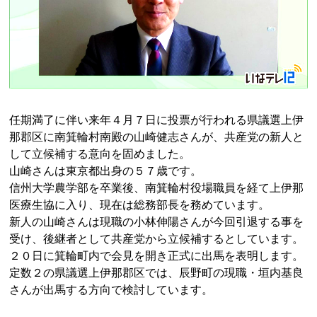
任期満了に伴い来年４月７日に投票が行われる県議選上伊
那郡区に南箕輪村南殿の山崎健志さんが、共産党の新人と
して立候補する意向を固めました。
山崎さんは東京都出身の５７歳です。
信州大学農学部を卒業後、南箕輪村役場職員を経て上伊那
医療生協に入り、現在は総務部長を務めています。
新人の山崎さんは現職の小林伸陽さんが今回引退する事を
受け、後継者として共産党から立候補するとしています。
２０日に箕輪町内で会見を開き正式に出馬を表明します。
定数２の県議選上伊那郡区では、辰野町の現職・垣内基良
さんが出馬する方向で検討しています。