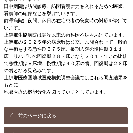
田中病院は訪問診療、訪問看護に力を入れるための医師、
看護師の確保などを挙げています。
前澤病院は夜間、休日の在宅患者の急変時の対応を挙げて
います。
上伊那生協病院は開設以来の内科医不足をあげています。
上伊那の２０２５年の病床数は公立、民間合わせて一般的
な手術をする急性期５７５床、長期入院の慢性期３１１
床、リハビリの回復期２８７床となり２０１７年との比較
で急性期は８床増、慢性期は４０床の増、回復期は２８床
の増となる見込みです。
上伊那医療圏地域医療構想調整会議ではこれら調査結果を
もとに
地域医療の機能分化を図っていくとしています。
前のページに戻る