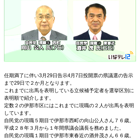
任期満了に伴い3月29日告示4月7日投開票の県議選の告示
まで29日で２か月となります。
これまでに出馬を表明している立候補予定者を選挙区別に
表明順で紹介します。
定数２の伊那市区にはこれまでに現職の２人が出馬を表明
しています。
自民党の現職５期目で伊那市西町の向山公人さん７６歳。
平成２８年３月から１年間県議会議長を務めました。
自民党の現職１期目で伊那市東春近の酒井茂さん６６歳。