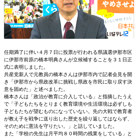
任期満了に伴い４月７日に投票が行われる県議選伊那市区
に伊那市前原の
橋本
明典
さんが立候補することを３１日正
式に表明しました。
共産党新人で元教員の橋本さんは伊那市内で記者会見を開
き「伊那市から県政改革に挑戦し県政を市民に取り戻す決
意を固めた」と述べました。
橋本さんは「政治が教育に介入している」と指摘したうえ
で「子どもたちをとりまく教育環境や生活環境は必ずしも
子どもたちが望むものになっていない。先の大戦で教育者
が教え子を戦争に送り出した歴史を繰り返してはならず、
そのために憲法を守りたい。」と話していました。
また「学校の先生は月平均８０時間の残業をしている」と