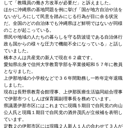
して「教職員の働き方改革が必要だ」と訴えました。
ほかに沖縄県の基地問題を例に挙げ「国が地方自治や法を
ないがしろにして民意を踏みにじる行為が目に余る状況
だ。全国のどの自治体でも沖縄県ほど鮮明ではないが同様
のことが起こっている。
県民や地域の人たちの暮らしを守る防波堤である自治体行
政も国からの様々な圧力で機能不全になっている」と話し
ていました。
橋本さんは共産党の新人で現在６２歳です。
愛知県出身で信州大学教育学部を卒業後昭和５７年に教員
となりました。
上伊那地域の小学校などで３６年間勤務し一昨年定年退職
しました。
現在は長野県教育会館理事、上伊那医療生活協同組合理事
で伊那市つくしんぼ保育園副理事長を務めています。
県議選伊那市区にはこれまでに現職５期目で自民党の向山
公人氏と現職１期目で自民党の酒井茂氏が立候補を表明し
ています。
定数２の伊那市区には現職２人新人１人の合わせて３人が