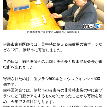
白鳥孝市長に説明する広岡会長と飯田副会長
伊那市歯科医師会は、災害時に使える備蓄用の歯ブラシな
どを12日、伊那市に寄贈しました。
この日は、歯科医師会の
広岡
明美
会長と飯田
厚
副会長が市
役所を訪れました。
寄贈されたのは、歯ブラシ500本とマウスウォッシュ500
個です。
歯科医師会では、伊那市の災害時の非常持出袋の中に歯ブ
ラシなど口腔ケアをするものがなかったことから寄贈を始
め、今年で３年目になります。