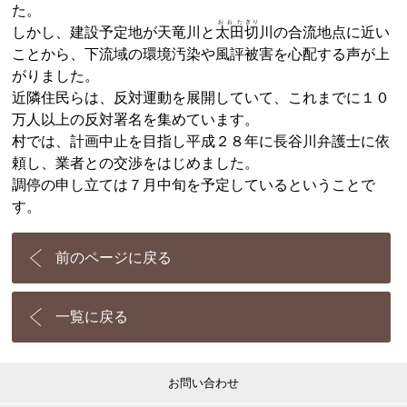
た。
おおた
ぎり
しかし、建設予定地が天竜川と
太田
切
川の合流地点に近い
ことから、下流域の環境汚染や風評被害を心配する声が上
がりました。
近隣住民らは、反対運動を展開していて、これまでに１０
万人以上の反対署名を集めています。
村では、計画中止を目指し平成２８年に長谷川弁護士に依
頼し、業者との交渉をはじめました。
調停の申し立ては７月中旬を予定しているということで
す。
前のページに戻る
一覧に戻る
お問い合わせ