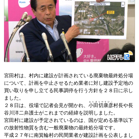
宮田村は、村内に建設が計画されている廃棄物最終処分場
について、計画を中止させるため業者に対し建設予定地の
買い取りを申し立てる民事調停を行う方針を２８日に示し
ました。
おたぎりやすひこ
２８日は、役場で記者会見が開かれ、
小田切康彦
村長や長
谷川洋二弁護士がこれまでの経緯を説明しました。
宮田村に建設が予定されているのは、国が定める基準以下
の放射性物質を含む一般廃棄物の最終処分場です。
平成２７年に南箕輪村の民間業者が建設計画を公表しまし