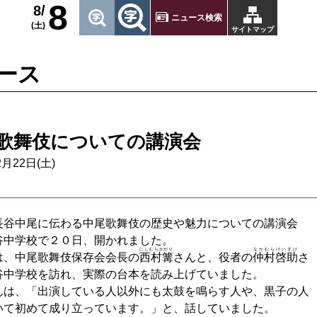
8
8/
ニュース検索
(土)
サイトマップ
ース
歌舞伎についての講演会
2月22日(土)
長谷中尾に伝わる中尾歌舞伎の歴史や魅力についての講演会
谷中学校で２０日、開かれました。
にしむらかがり
なかむら
けいすけ
は、中尾歌舞伎保存会会長の
西村篝
さんと、役者の
仲村
啓助
さ
谷中学校を訪れ、実際の台本を読み上げていました。
んは、「出演している人以外にも太鼓を鳴らす人や、黒子の人
いて初めて成り立っています。」と、話していました。