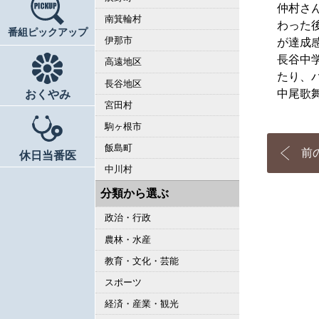
仲村さ
南箕輪村
わった
番組ピックアップ
伊那市
が達成
長谷中
高遠地区
たり、
長谷地区
中尾歌
おくやみ
宮田村
駒ヶ根市
飯島町
前
休日当番医
中川村
分類から選ぶ
政治・行政
農林・水産
教育・文化・芸能
スポーツ
経済・産業・観光