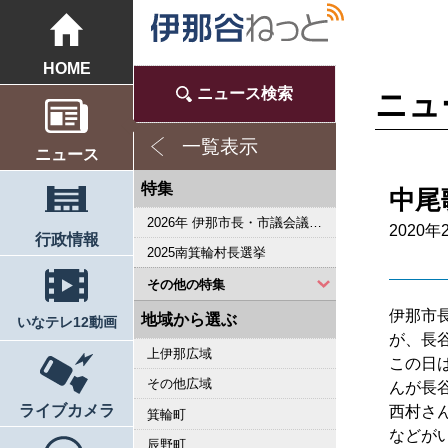
HOME
ニュース検索
ニュ
一覧表示
ニュース
特集
中尾
2026年 伊那市長・市議会議員選挙
2020年
行政情報
2025南箕輪村長選挙
その他の特集
伊那市
2023県議会議員選挙
2023箕輪町議選・南箕輪村議選
2022箕輪町長選挙
2022伊那市長選挙・伊那市議会議員選挙
2021南箕輪村長選・村議補欠選挙
2019箕輪町議選・南箕輪村議選
2019県議会議員選挙
2018伊那市長選・市議選
桜シリーズ2018
桜シリーズ2017
2015県議会議員選挙
2014箕輪町長選挙
東日本大震災から４年 ３．１１の今
2014伊那市長選・市議選
南アルプス国立公園指定５０周年記念特集
桜シリーズ2014
カメラリポート
東日本大震災から３年 ３．１１の今
上伊那 医師不足問題
新ごみ中間処理施設
伊那市長・市議選
朝の学舎
記者室
伊那谷1年365人
輝く経営者～その後
花ロマン
伝承 上伊那の50年
伝承 上伊那経済の牽引者たち
シリーズ 上伊那経済時事対談
人・森・農… 新しい地域社会をめざして
駒ヶ根市長選挙
2007年 県議会議員選挙
権兵衛トンネル開通1周年
豪雨被害
南大東島―伊那 1000キロを越える交流
新伊那市誕生へ
伊那谷 耐震強度偽装問題
2005年衆院選
その他
地域から選ぶ
いなテレ12動画
が、長
上伊那広域
この日
その他広域
んが長
ライブカメラ
西村さ
箕輪町
などが
辰野町