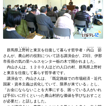
うえのむら
うちやま
たかし
群馬県
上野村
と東京を往復して暮らす哲学者・
内山
節
さんが、農山村の役割について語る講演会が、23日、伊那
市長谷の気の里ヘルスセンター栃の木で開かれました。
内山さんは、１２００人ほどの人口の村、群馬県上野村
と東京を往復して暮らす哲学者です。
講演会で、内山さんは、「既定路線での市場経済・近代
国家・資本主義は劣化していて、限界が来ている」とし、
「お金にならないことを大事にする、困っている人がいれ
ば手伝いに行くといった農山村的な価値を学びなおすこと
が必要だ」と話しました。