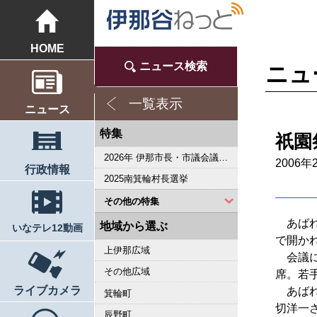
HOME
ニュース検索
ニュ
一覧表示
ニュース
特集
祇園
2026年 伊那市長・市議会議員選挙
2006年
行政情報
2025南箕輪村長選挙
その他の特集
あばれ
2023県議会議員選挙
2022箕輪町長選挙
2019県議会議員選挙
2018伊那市長選・市議選
桜シリーズ2018
桜シリーズ2017
2015県議会議員選挙
2014箕輪町長選挙
2014伊那市長選・市議選
桜シリーズ2014
カメラリポート
上伊那 医師不足問題
新ごみ中間処理施設
伊那市長・市議選
朝の学舎
記者室
伊那谷1年365人
輝く経営者～その後
花ロマン
伝承 上伊那の50年
駒ヶ根市長選挙
2007年 県議会議員選挙
権兵衛トンネル開通1周年
豪雨被害
新伊那市誕生へ
伊那谷 耐震強度偽装問題
2005年衆院選
その他
東日本大震災から４年 ３．１１の今
南アルプス国立公園指定５０周年記念特集
東日本大震災から３年 ３．１１の今
伝承 上伊那経済の牽引者たち
シリーズ 上伊那経済時事対談
2023箕輪町議選・南箕輪村議選
2022伊那市長選挙・伊那市議会議員選挙
2021南箕輪村長選・村議補欠選挙
2019箕輪町議選・南箕輪村議選
南大東島―伊那 1000キロを越える交流
人・森・農… 新しい地域社会をめざして
地域から選ぶ
いなテレ12動画
で開か
上伊那広域
会議に
その他広域
席。若
ライブカメラ
あばれ
箕輪町
切洋一
辰野町