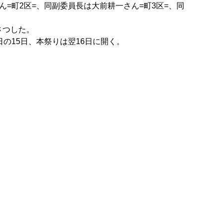
=町2区=、同副委員長は大前耕一さん=町3区=、同
さつした。
の15日、本祭りは翌16日に開く。