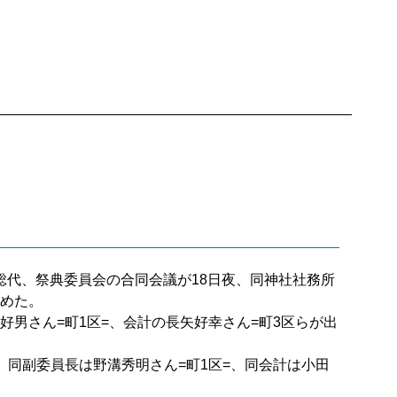
総代、祭典委員会の合同会議が18日夜、同神社社務所
決めた。
男さん=町1区=、会計の長矢好幸さん=町3区らが出
、同副委員長は野溝秀明さん=町1区=、同会計は小田