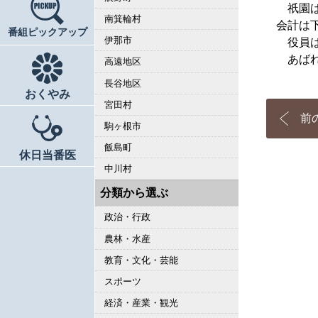
祇園ば
南箕輪村
会計は
番組ピックアップ
伊那市
役員は
あばれ
高遠地区
長谷地区
おくやみ
宮田村
前
駒ヶ根市
飯島町
休日当番医
中川村
分類から選ぶ
政治・行政
農林・水産
教育・文化・芸能
スポーツ
経済・産業・観光