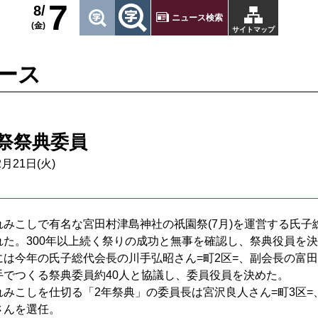
7
8/
ニュース検索
(金)
サイトマップ
ース
祭祭典委員
2月21日(火)
みこしで有名な宮田村津島神社の祇園祭(7月)を運営する氏子
れた。300年以上続く祭りの成功と無事を確認し、祭典役員を
は今年の氏子総代会長の川手弘昭さん=町2区=、副会長の富田好
手でつくる祭典委員約40人と協議し、委員役員を決めた。
みこしを仕切る「2年祭典」の委員長は宮沢良人さん=町3区=
さんを選任。