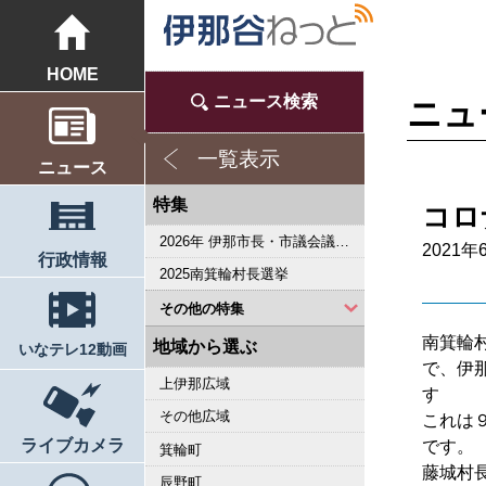
HOME
ニュース検索
ニュ
一覧表示
ニュース
特集
コロ
2026年 伊那市長・市議会議員選挙
2021年
行政情報
2025南箕輪村長選挙
その他の特集
南箕輪
2023県議会議員選挙
2022箕輪町長選挙
2019県議会議員選挙
2018伊那市長選・市議選
桜シリーズ2018
桜シリーズ2017
2015県議会議員選挙
2014箕輪町長選挙
2014伊那市長選・市議選
桜シリーズ2014
カメラリポート
上伊那 医師不足問題
新ごみ中間処理施設
伊那市長・市議選
朝の学舎
記者室
伊那谷1年365人
輝く経営者～その後
花ロマン
伝承 上伊那の50年
駒ヶ根市長選挙
2007年 県議会議員選挙
権兵衛トンネル開通1周年
豪雨被害
新伊那市誕生へ
伊那谷 耐震強度偽装問題
2005年衆院選
その他
東日本大震災から４年 ３．１１の今
南アルプス国立公園指定５０周年記念特集
東日本大震災から３年 ３．１１の今
伝承 上伊那経済の牽引者たち
シリーズ 上伊那経済時事対談
2023箕輪町議選・南箕輪村議選
2022伊那市長選挙・伊那市議会議員選挙
2021南箕輪村長選・村議補欠選挙
2019箕輪町議選・南箕輪村議選
南大東島―伊那 1000キロを越える交流
人・森・農… 新しい地域社会をめざして
地域から選ぶ
いなテレ12動画
で、伊
上伊那広域
す
その他広域
これは
ライブカメラ
です。
箕輪町
藤城村
辰野町