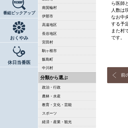
ら医師
南箕輪村
人数は
番組ピックアップ
伊那市
なお中
する予
高遠地区
また村
長谷地区
です。
おくやみ
宮田村
駒ヶ根市
飯島町
休日当番医
中川村
前
分類から選ぶ
政治・行政
農林・水産
教育・文化・芸能
スポーツ
経済・産業・観光