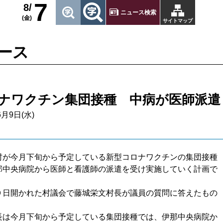
7
8/
ニュース検索
(金)
サイトマップ
ース
ナワクチン集団接種 中病が医師派遣
6月9日(水)
村が今月下旬から予定している新型コロナワクチンの集団接種
那中央病院から医師と看護師の派遣を受け実施していく計画で
９日開かれた村議会で藤城栄文村長が議員の質問に答えたもの
長は今月下旬から予定している集団接種では、伊那中央病院か